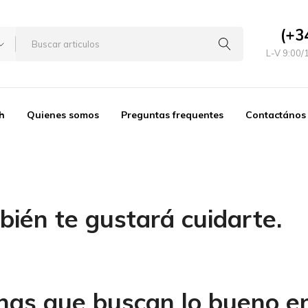
(+3
L-V 9:00/
h
Quienes somos
Preguntas frequentes
Contactános
bién te gustará cuidarte.
onas que buscan lo bueno en