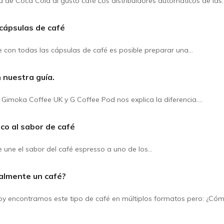
a de Coca Cola al gusto café Los distribuidores automáticos de las
cápsulas de café
 con todas las cápsulas de café es posible preparar una…
 nuestra guía.
e Gimoka Coffee UK y G Coffee Pod nos explica la diferencia.…
sco al sabor de café
ue une el sabor del café espresso a uno de los…
almente un café?
 hoy encontramos este tipo de café en múltiplos formatos pero: ¿Có