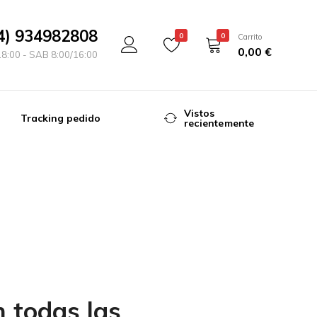
4) 934982808
0
0
Carrito
0,00
€
18:00 - SAB 8:00/16:00
Vistos
Tracking pedido
recientemente
 todas las