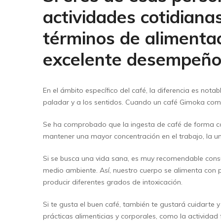
actividades cotidian
Máquinas de café
Cialdas de papel ESE
términos de alimenta
excelente desempeño 
En el ámbito específico del café, la diferencia es not
paladar y a los sentidos. Cuando un café Gimoka comie
Se ha comprobado que la ingesta de café de forma co
mantener una mayor concentración en el trabajo, la un
Si se busca una vida sana, es muy recomendable cons
medio ambiente. Así, nuestro cuerpo se alimenta con
producir diferentes grados de intoxicación.
Si te gusta el buen café, también te gustará cuidart
prácticas alimenticias y corporales, como la activida