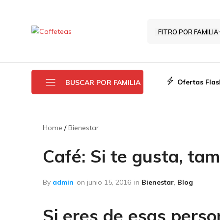
contenido
FITRO POR FAMILIA
Caffeteas
Tu
tienda
de
cápsulas
Ofertas Flas
BUSCAR POR FAMILIA
y
café
Gimoka.
Ofertas last minute
Compatibles
Home
Bienestar
con
Cialdas Nespresso Profesional
todos
Café: Si te gusta, tam
Cápsulas Nespresso
los
sistemas
Cápsulas Dolce Gusto
By
admin
on
junio 15, 2016
in
Bienestar
,
Blog
Café en grano
Si eres de esas pers
Cápsulas Lavazza blu