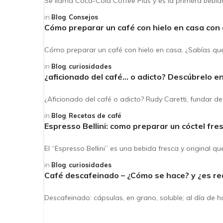
Se llama Coca-Cola Coffee Plus y es la primera bebid
in
Blog
,
Consejos
Cómo preparar un café con hielo en casa con 
Cómo preparar un café con hielo en casa. ¿Sabías que
in
Blog
,
curiosidades
¿aficionado del café… o adicto? Descúbrelo en
¿Aficionado del café o adicto? Rudy Caretti, fundar d
in
Blog
,
Recetas de café
Espresso Bellini: como preparar un cóctel fre
El “Espresso Bellini” es una bebida fresca y original q
in
Blog
,
curiosidades
Café descafeinado – ¿Cómo se hace? y ¿es re
Descafeinado: cápsulas, en grano, soluble; al día de