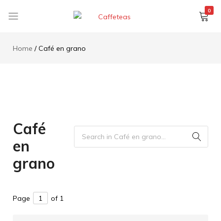
contenido
0
Caffeteas
Tu
tienda
Home
Café en grano
de
cápsulas
y
café
Gimoka.
Compatibles
con
Café
todos
en
los
sistemas
grano
Page
of 1