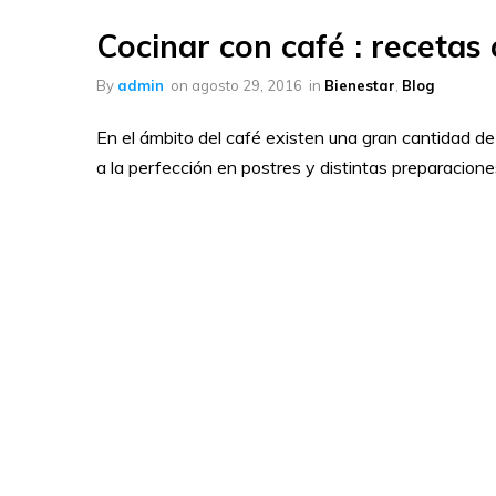
Máquinas de café
Cocinar con café : recetas
Cialdas de papel ESE
By
admin
on
agosto 29, 2016
in
Bienestar
,
Blog
En el ámbito del café existen una gran cantidad de
a la perfección en postres y distintas preparacion