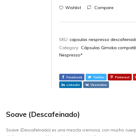
Wishlist
Compare
SKU:
capsulas nespresso descafeinad
Category:
Cápsulas Gimoka compatib
Nespresso*
Facebook
Twitter
Pinterest
Linkedin
Vkontakte
Soave (Descafeinado)
Soave (Descafeinado) es una mezcla cremosa, con mucho cuerpo