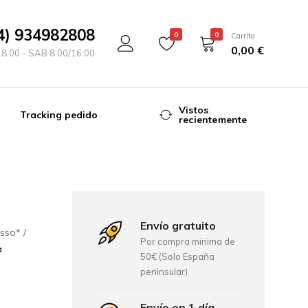
4) 934982808
0
0
Carrito
0,00
€
18:00 - SAB 8:00/16:00
Vistos
Tracking pedido
recientemente
Envío gratuito
esso*
Por compra minima de
a
50€ (Solo España
peninsular)
Envío en 1 día