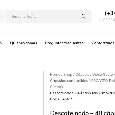
(+3
L-V 9:00/
h
Quienes somos
Preguntas frequentes
Contactános
Home
Shop
Cápsulas Dolce Gusto
Cápsulas compatibles NESCAFÉ® Dol
Gusto®
Descafeinado – 48 cápsulas Gimoka 
Dolce Gusto*
Descafeinado – 48 cáp