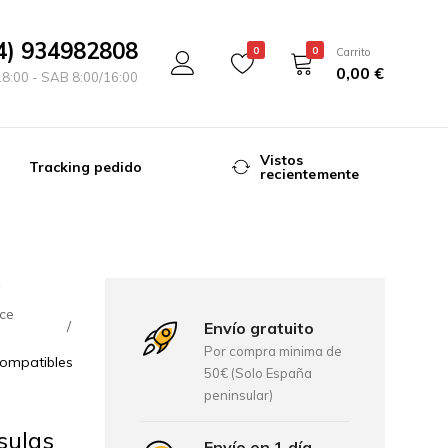
4) 934982808
0
0
Carrito
0,00
€
18:00 - SAB 8:00/16:00
Vistos
Tracking pedido
recientemente
ce
Envío gratuito
Por compra minima de
compatibles
50€ (Solo España
peninsular)
sulas
Envío en 1 día