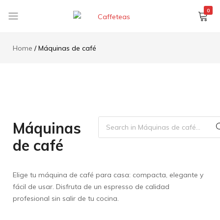
contenido
0
Caffeteas
Tu
tienda
Home
Máquinas de café
de
cápsulas
y
café
Gimoka.
Compatibles
con
Máquinas
todos
de café
los
sistemas
Elige tu máquina de café para casa: compacta, elegante y
fácil de usar. Disfruta de un espresso de calidad
profesional sin salir de tu cocina.